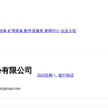
设备
矿用装备
配件及服务
新闻中心
企业入驻
份有限公司
访问官网
拨打电话
nygroup.com