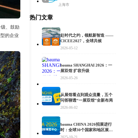
上海市
热门文章
升级、鼓励
转型的企业
赴时代之约，领航新智造 ——
CICEE2027，全球共候
2026-05-12
bauma SHANGHAI 2026：一
展双馆 扩容升级
2026-05-26
从展馆看点到观众流量，五个
问答聊透“一展双馆”全新布局
2026-06-02
bauma CHINA 2026招展进行
时：全球30个国家和地区展商
抢先布局
2025-10-21