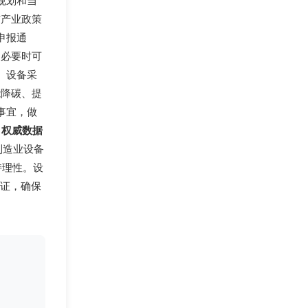
规划和当
与产业政策
申报通
，必要时可
、设备采
能降碳、提
事宜，做
>
权威数据
制造业设备
持理性。设
论证，确保