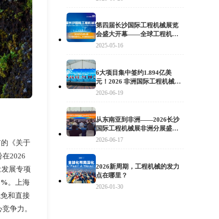
第四届长沙国际工程机械展览
会盛大开幕——全球工程机械
精英齐聚长沙 共绘行业发展新
2025-05-16
蓝图！
6大项目集中签约1.894亿美
元！2026 非洲国际工程机械、
矿山机械、农业机械及国际汽
2026-06-19
摩汽配、机电五金产品博览会
在肯尼亚举行
从东南亚到非洲——2026长沙
国际工程机械展非洲分展盛大
启幕
2026-06-17
布的《关于
2026
2026新周期，工程机械的发力
量发展专项
点在哪里？
0%
。上海
2026-01-30
抵免和直接
心竞争力。