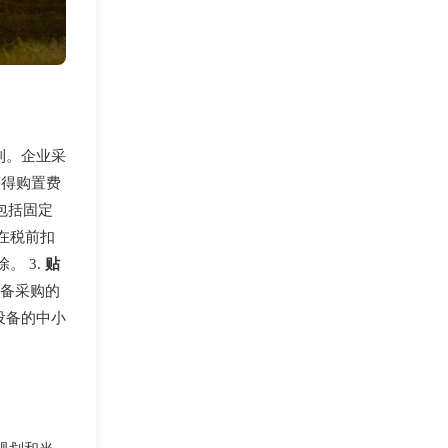
利。企业采
获得购置费
包括固定
在税前扣
。 3.
贴
设备采购的
设备的中小