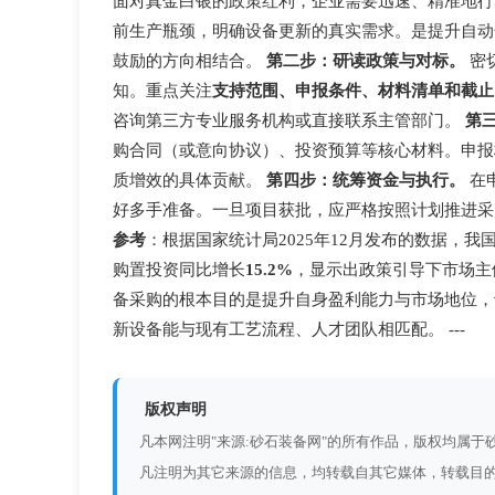
面对真金白银的政策红利，企业需要迅速、精准地
前生产瓶颈，明确设备更新的真实需求。是提升自动
鼓励的方向相结合。
第二步：研读政策与对标。
密
知。重点关注
支持范围、申报条件、材料清单和截止
咨询第三方专业服务机构或直接联系主管部门。
第
购合同（或意向协议）、投资预算等核心材料。申报
质增效的具体贡献。
第四步：统筹资金与执行。
在
好多手准备。一旦项目获批，应严格按照计划推进采
参考
：根据国家统计局2025年12月发布的数据，
购置投资同比增长
15.2%
，显示出政策引导下市场主
备采购的根本目的是提升自身盈利能力与市场地位，
新设备能与现有工艺流程、人才团队相匹配。 ---
版权声明
凡本网注明"来源:砂石装备网"的所有作品，版权均属
凡注明为其它来源的信息，均转载自其它媒体，转载目