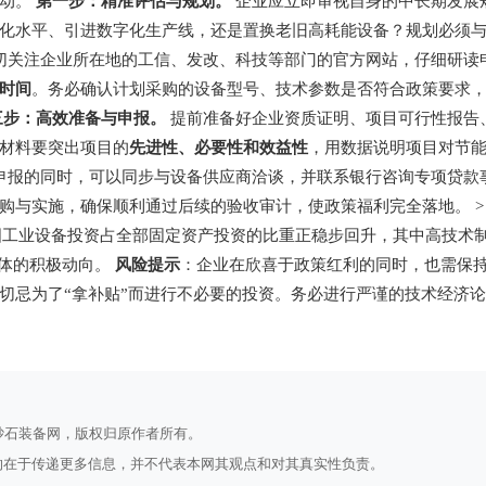
行动。
第一步：精准评估与规划。
企业应立即审视自身的中长期发展
化水平、引进数字化生产线，还是置换老旧高耗能设备？规划必须
切关注企业所在地的工信、发改、科技等部门的官方网站，仔细研读
时间
。务必确认计划采购的设备型号、技术参数是否符合政策要求
三步：高效准备与申报。
提前准备好企业资质证明、项目可行性报告
材料要突出项目的
先进性、必要性和效益性
，用数据说明项目对节
申报的同时，可以同步与设备供应商洽谈，并联系银行咨询专项贷款
购与实施，确保顺利通过后续的验收审计，使政策福利完全落地。 
我国工业设备投资占全部固定资产投资的比重正稳步回升，其中高技术
体的积极动向。
风险提示
：企业在欣喜于政策红利的同时，也需保
切忌为了“拿补贴”而进行不必要的投资。务必进行严谨的技术经济
于砂石装备网，版权归原作者所有。
的在于传递更多信息，并不代表本网其观点和对其真实性负责。