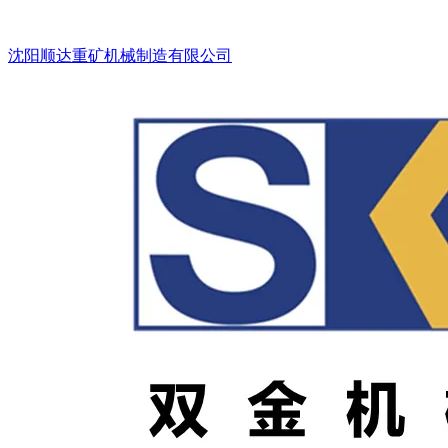
沈阳顺达重矿机械制造有限公司